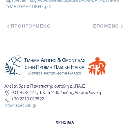
https://ecec.ihu.gr/wp-content/uploads/Νο-5-8-ΕΡΓΑΣΤΗΡΙΑ-
ΣΥΜΒΟΥΛΕΥΤΙΚΗΣ.pdf
ΠΡΟΗΓΟΥΜΕΝΟ
ΕΠΟΜΕΝΟ
Αλεξάνδρεια Πανεπιστημιούπολη ΔΙ.ΠΑ.Ε
P.O BOX 141, T.K. 57400 Σίνδος, Θεσσαλονίκη
+30.2310.013522
info@ecec.ihu.gr
ΧΡΗΣΙΜΑ