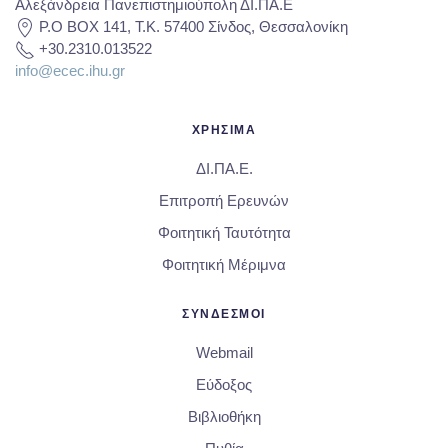
Αλεξάνδρεια Πανεπιστημιούπολη ΔΙ.ΠΑ.Ε
P.O BOX 141, T.K. 57400 Σίνδος, Θεσσαλονίκη
+30.2310.013522
info@ecec.ihu.gr
ΧΡΗΣΙΜΑ
ΔΙ.ΠΑ.Ε.
Επιτροπή Ερευνών
Φοιτητική Ταυτότητα
Φοιτητική Μέριμνα
ΣΥΝΔΕΣΜΟΙ
Webmail
Εύδοξος
Βιβλιοθήκη