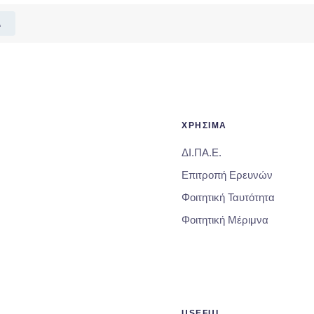
Α
ΧΡΗΣΙΜΑ
ΔΙ.ΠΑ.Ε.
Επιτροπή Ερευνών
Φοιτητική Ταυτότητα
Φοιτητική Μέριμνα
USEFUL