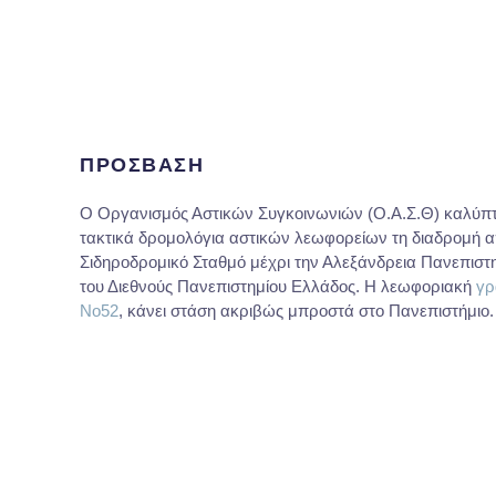
ΠΡΟΣΒΑΣΗ
Ο Οργανισμός Αστικών Συγκοινωνιών (Ο.Α.Σ.Θ) καλύπτ
τακτικά δρομολόγια αστικών λεωφορείων τη διαδρομή α
Σιδηροδρομικό Σταθμό μέχρι την Αλεξάνδρεια Πανεπιστ
του Διεθνούς Πανεπιστημίου Ελλάδος. Η λεωφοριακή
γρ
Νο52
, κάνει στάση ακριβώς μπροστά στο Πανεπιστήμιο.