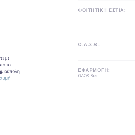
ΦΟΙΤΗΤΙΚΗ ΕΣΤΙΑ:
Ο.Α.Σ.Θ:
ει με
πό το
ΕΦΑΡΜΟΓΗ:
ημιούπολη
ΟΑΣΘ Bus
αμμή