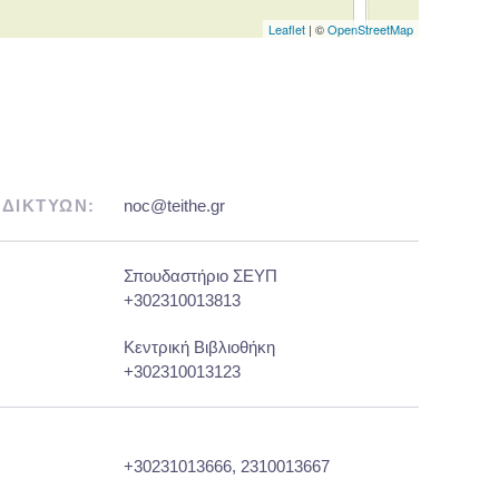
Leaflet
| ©
OpenStreetMap
 ΔΙΚΤΥΩΝ:
noc@teithe.gr
Σπουδαστήριο ΣΕΥΠ
+302310013813
Κεντρική Βιβλιοθήκη
+302310013123
+30231013666, 2310013667