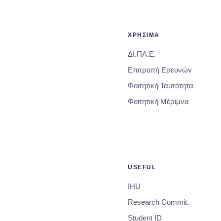
ΧΡΗΣΙΜΑ
ΔΙ.ΠΑ.Ε.
Επιτροπή Ερευνών
Φοιτητική Ταυτότητα
Φοιτητική Μέριμνα
USEFUL
IHU
Research Commit.
Student ID