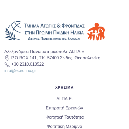
Αλεξάνδρεια Πανεπιστημιούπολη ΔΙ.ΠΑ.Ε
P.O BOX 141, T.K. 57400 Σίνδος, Θεσσαλονίκη
+30.2310.013522
info@ecec.ihu.gr
ΧΡΗΣΙΜΑ
ΔΙ.ΠΑ.Ε.
Επιτροπή Ερευνών
Φοιτητική Ταυτότητα
Φοιτητική Μέριμνα