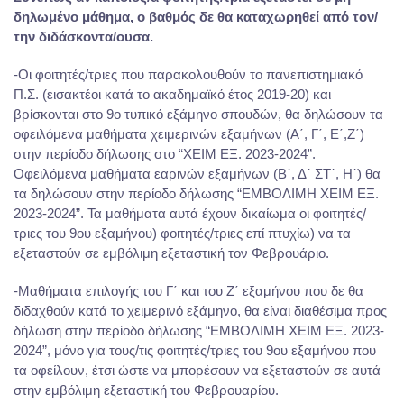
δηλωμένο μάθημα, ο βαθμός δε θα καταχωρηθεί από τον/
την διδάσκοντα/ουσα.
-Οι φοιτητές/τριες που παρακολουθούν το πανεπιστημιακό
Π.Σ. (εισακτέοι κατά το ακαδημαϊκό έτος 2019-20) και
βρίσκονται στο 9ο τυπικό εξάμηνο σπουδών, θα δηλώσουν τα
οφειλόμενα μαθήματα χειμερινών εξαμήνων (Α΄, Γ΄, Ε΄,Ζ΄)
στην περίοδο δήλωσης στο “ΧΕΙΜ ΕΞ. 2023-2024”.
Οφειλόμενα μαθήματα εαρινών εξαμήνων (Β΄, Δ΄ ΣΤ΄, Η΄) θα
τα δηλώσουν στην περίοδο δήλωσης “ΕΜΒΟΛΙΜΗ ΧΕΙΜ ΕΞ.
2023-2024”. Τα μαθήματα αυτά έχουν δικαίωμα οι φοιτητές/
τριες του 9ου εξαμήνου) φοιτητές/τριες επί πτυχίω) να τα
εξεταστούν σε εμβόλιμη εξεταστική τον Φεβρουάριο.
-Μαθήματα επιλογής του Γ΄ και του Ζ΄ εξαμήνου που δε θα
διδαχθούν κατά το χειμερινό εξάμηνο, θα είναι διαθέσιμα προς
δήλωση στην περίοδο δήλωσης “ΕΜΒΟΛΙΜΗ ΧΕΙΜ ΕΞ. 2023-
2024”, μόνο για τους/τις φοιτητές/τριες του 9ου εξαμήνου που
τα οφείλουν, έτσι ώστε να μπορέσουν να εξεταστούν σε αυτά
στην εμβόλιμη εξεταστική του Φεβρουαρίου.