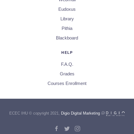
Eudoxus
Library
Pithia
Blackboard
HELP
F.A.Q.
Grades
Courses Enrollment
ECEC IHU © copyright 2021,
Digio Digital Marketing