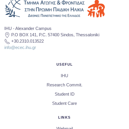
IHU - Alexander Campus
P.O BOX 141, P.C. 57400 Sindos, Thessaloniki
+30.2310.013522
info@ecec.ihu.gr
USEFUL
IHU
Research Commit.
Student ID
Student Care
LINKS
Webmail