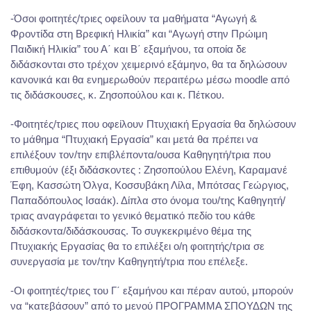
-Όσοι φοιτητές/τριες οφείλουν τα μαθήματα “Αγωγή &
Φροντίδα στη Βρεφική Ηλικία” και “Αγωγή στην Πρώιμη
Παιδική Ηλικία” του Α΄ και Β΄ εξαμήνου, τα οποία δε
διδάσκονται στο τρέχον χειμερινό εξάμηνο, θα τα δηλώσουν
κανονικά και θα ενημερωθούν περαιτέρω μέσω moodle από
τις διδάσκουσες, κ. Ζησοπούλου και κ. Πέτκου.
-Φοιτητές/τριες που οφείλουν Πτυχιακή Εργασία θα δηλώσουν
το μάθημα “Πτυχιακή Εργασία” και μετά θα πρέπει να
επιλέξουν τον/την επιβλέποντα/ουσα Καθηγητή/τρια που
επιθυμούν (έξι διδάσκοντες : Ζησοπούλου Ελένη, Καραμανέ
Έφη, Κασσώτη Όλγα, Κοσσυβάκη Λίλα, Μπότσας Γεώργιος,
Παπαδόπουλος Ισαάκ). Δίπλα στο όνομα του/της Καθηγητή/
τριας αναγράφεται το γενικό θεματικό πεδίο του κάθε
διδάσκοντα/διδάσκουσας. Το συγκεκριμένο θέμα της
Πτυχιακής Εργασίας θα το επιλέξει ο/η φοιτητής/τρια σε
συνεργασία με τον/την Καθηγητή/τρια που επέλεξε.
-Οι φοιτητές/τριες του Γ΄ εξαμήνου και πέραν αυτού, μπορούν
να “κατεβάσουν” από το μενού ΠΡΟΓΡΑΜΜΑ ΣΠΟΥΔΩΝ της