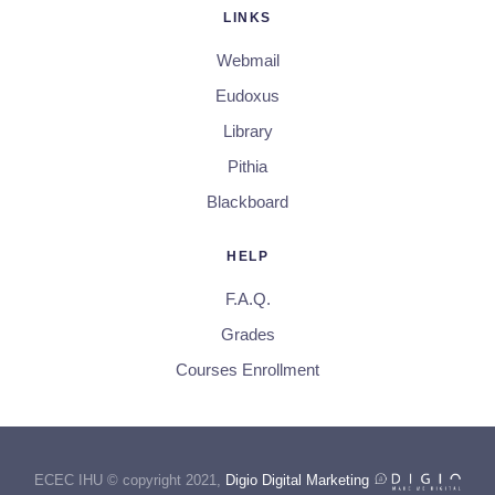
LINKS
Webmail
Eudoxus
Library
Pithia
Blackboard
HELP
F.A.Q.
Grades
Courses Enrollment
ECEC IHU © copyright 2021,
Digio Digital Marketing