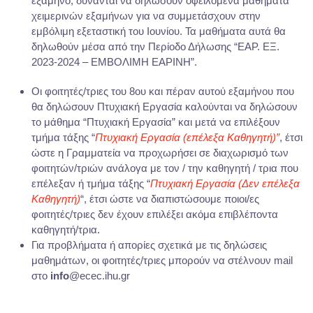
εξαμήνο, δύνανται να δηλώσουν οφειλόμενα μαθήματα
χειμερινών εξαμήνων για να συμμετάσχουν στην
εμβόλιμη εξεταστική του Ιουνίου. Τα μαθήματα αυτά θα
δηλωθούν μέσα από την Περίοδο Δήλωσης “ΕΑΡ. ΕΞ.
2023-2024 – ΕΜΒΟΛΙΜΗ ΕΑΡΙΝΗ”.
Οι φοιτητές/τριες του 8ου και πέραν αυτού εξαμήνου που
θα δηλώσουν Πτυχιακή Εργασία καλούνται να δηλώσουν
το μάθημα “Πτυχιακή Εργασία” και μετά να επιλέξουν
τμήμα τάξης “
Πτυχιακή Εργασία (επέλεξα Καθηγητή)”
, έτσι
ώστε η Γραμματεία να προχωρήσει σε διαχωρισμό των
φοιτητών/τριών ανάλογα με τον / την καθηγητή / τρια που
επέλεξαν ή τμήμα τάξης “
Πτυχιακή Εργασία (Δεν επέλεξα
Καθηγητή)
“, έτσι ώστε να διαπιστώσουμε ποιοι/ες
φοιτητές/τριες δεν έχουν επιλέξει ακόμα επιβλέποντα
καθηγητή/τρια.
Για προβλήματα ή απορίες σχετικά με τις δηλώσεις
μαθημάτων, οι φοιτητές/τριες μπορούν να στέλνουν mail
στο
info
@ecec.ihu.gr