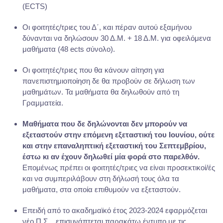
(ECTS)
Οι φοιτητές/τριες του Δ΄, και πέραν αυτού εξαμήνου
δύνανται να δηλώσουν 30 Δ.Μ. + 18 Δ.Μ. για οφειλόμενα
μαθήματα (48 ects σύνολο).
Οι φοιτητές/τριες που θα κάνουν αίτηση για
πανεπιστημιοποίηση δε θα προβούν σε δήλωση των
μαθημάτων. Τα μαθήματα θα δηλωθούν από τη
Γραμματεία.
Μαθήματα που δε δηλώνονται δεν μπορούν να
εξεταστούν στην επόμενη εξεταστική του Ιουνίου, ούτε
και στην επαναληπτική εξεταστική του Σεπτεμβρίου,
έστω κι αν έχουν δηλωθεί μία φορά στο παρελθόν.
Επομένως πρέπει οι φοιτητές/τριες να είναι προσεκτικοί/ές
και να συμπεριλάβουν στη δήλωσή τους όλα τα
μαθήματα, στα οποία επιθυμούν να εξεταστούν.
Επειδή από το ακαδημαϊκό έτος 2023-2024 εφαρμόζεται
νέο Π.Σ. , επισυνάπτεται παρακάτω έντυπο με τις