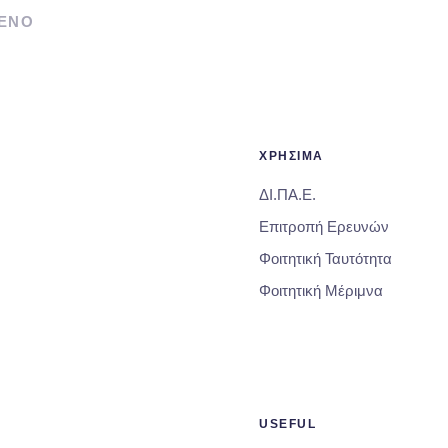
ΕΝΟ
ΧΡΗΣΙΜΑ
ΔΙ.ΠΑ.Ε.
Επιτροπή Ερευνών
Φοιτητική Ταυτότητα
Φοιτητική Μέριμνα
USEFUL