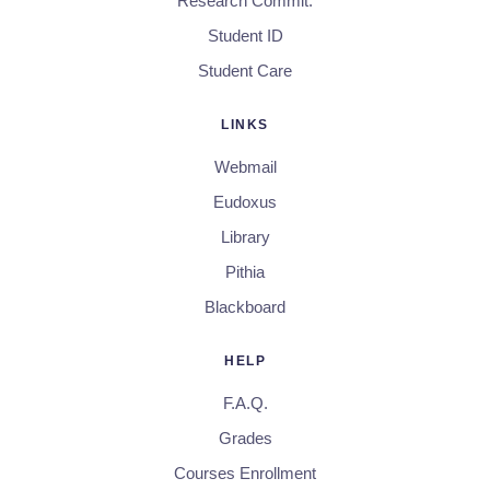
Research Commit.
Student ID
Student Care
LINKS
Webmail
Eudoxus
Library
Pithia
Blackboard
HELP
F.A.Q.
Grades
Courses Enrollment