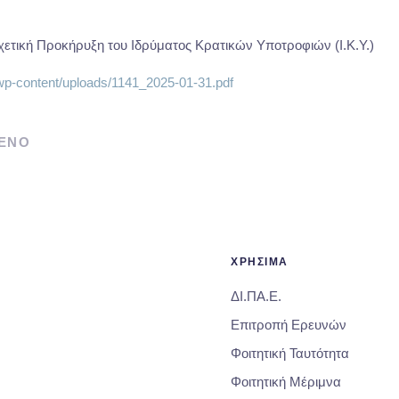
χετική Προκήρυξη του Ιδρύματος Κρατικών Υποτροφιών (Ι.Κ.Υ.)
r/wp-content/uploads/1141_2025-01-31.pdf
ΕΝΟ
ΧΡΗΣΙΜΑ
ΔΙ.ΠΑ.Ε.
Επιτροπή Ερευνών
Φοιτητική Ταυτότητα
Φοιτητική Μέριμνα