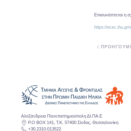
Επισυνάπτεται η σ
https://ecec.ihu.g
ΠΡΟΗΓΟΥΜ
Αλεξάνδρεια Πανεπιστημιούπολη ΔΙ.ΠΑ.Ε
P.O BOX 141, T.K. 57400 Σίνδος, Θεσσαλονίκη
+30.2310.013522