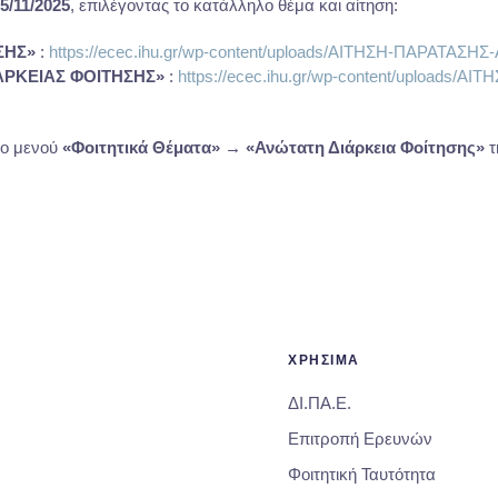
5/11/2025
, επιλέγοντας το κατάλληλο θέμα και αίτηση:
ΣΗΣ»
:
https://ecec.ihu.gr/wp-content/uploads/ΑΙΤΗΣΗ-ΠΑΡΑΤΑ
ΑΡΚΕΙΑΣ ΦΟΙΤΗΣΗΣ»
:
https://ecec.ihu.gr/wp-content/uploads
το μενού
«Φοιτητικά Θέματα» → «Ανώτατη Διάρκεια Φοίτησης»
τ
ΧΡΗΣΙΜΑ
ΔΙ.ΠΑ.Ε.
Επιτροπή Ερευνών
Φοιτητική Ταυτότητα