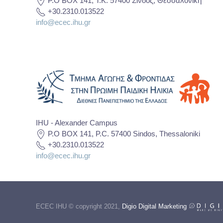
P.O BOX 141, T.K. 57400 Σίνδος, Θεσσαλονίκη
+30.2310.013522
info@ecec.ihu.gr
IHU - Alexander Campus
P.O BOX 141, P.C. 57400 Sindos, Thessaloniki
+30.2310.013522
info@ecec.ihu.gr
ECEC IHU © copyright 2021,
Digio Digital Marketing