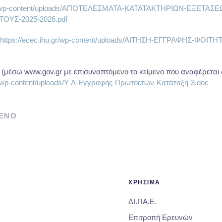
.gr/wp-content/uploads/ΑΠΟΤΕΛΕΣΜΑΤΑ-ΚΑΤΑΤΑΚΤΗΡΙΩΝ-ΕΞΕΤΑΣΕ
ΟΥΣ-2025-2026.pdf
https://ecec.ihu.gr/wp-content/uploads/ΑΙΤΗΣΗ-ΕΓΓΡΑΦΗΣ-ΦΟΙΤ
(μέσω www.gov.gr με επισυναπτόμενο το κείμενο που αναφέρεται 
gr/wp-content/uploads/Υ-Δ-Εγγραφής-Πρωτοετών-Κατάταξη-3.doc
ΕΝΟ
ΧΡΗΣΙΜΑ
ΔΙ.ΠΑ.Ε.
Επιτροπή Ερευνών