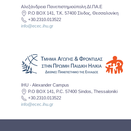
Αλεξάνδρεια Πανεπιστημιούπολη ΔΙ.ΠΑ.Ε
P.O BOX 141, T.K. 57400 Σίνδος, Θεσσαλονίκη
+30.2310.013522
info@ecec.ihu.gr
IHU - Alexander Campus
P.O BOX 141, P.C. 57400 Sindos, Thessaloniki
+30.2310.013522
info@ecec.ihu.gr