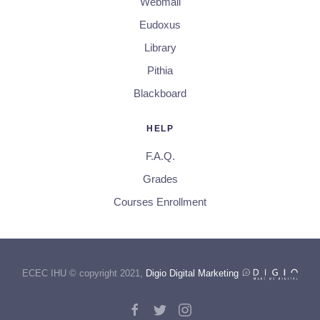
Webmail
Eudoxus
Library
Pithia
Blackboard
HELP
F.A.Q.
Grades
Courses Enrollment
ECEC IHU © copyright 2021,
Digio Digital Marketing