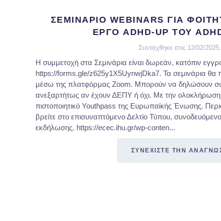
ΣΕΜΙΝΑΡΙΟ WEBINARS ΓΙΑ ΦΟΙΤΗΤ
ΕΡΓΟ ADHD-UP ΤΟΥ ADH
Συντάχθηκε στις
12/02/2025
.
Η συμμετοχή στα Σεμινάρια είναι δωρεάν, κατόπιν εγγρ
https://forms.gle/z625y1X5UynwjDka7. Τα σεμινάρια θα
μέσω της πλατφόρμας Zoom. Μπορούν να δηλώσουν συμμε
ανεξαρτήτως αν έχουν ΔΕΠΥ ή όχι. Με την ολοκλήρωση 
πιστοποιητικό Youthpass της Ευρωπαϊκής Ένωσης. Περ
βρείτε στο επισυναπτόμενο Δελτίο Τύπου, συνοδευόμενο
εκδήλωσης. https://ecec.ihu.gr/wp-conten...
ΣΥΝΕΧΙΣΤΕ ΤΗΝ ΑΝΑΓΝΩ