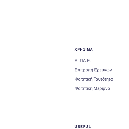
ΧΡΗΣΙΜΑ
ΔΙ.ΠΑ.Ε.
Επιτροπή Ερευνών
Φοιτητική Ταυτότητα
Φοιτητική Μέριμνα
USEFUL