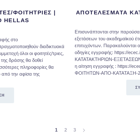
ΕΣ/ΦΟΙΤΗΤΡΙΕΣ |
ΑΠΟΤΕΛΕΣΜΑΤΑ ΚΑΤ
D HELLAS
Επισυνάπτονται στην παρούσα
εξετάσεων του ακαδημαϊκού έτο
αφής στο
επιτυχόντων. Παρακαλούνται οι
 πραγματοποιηθούν διαδικτυακά
οδηγίες εγγραφής: https://ece
τοχή όλοι οι φοιτητές/τριες,
ΚΑΤΑΤΑΚΤΗΡΙΩΝ-ΕΞΕΤΑΣΕΩΝ-
της δράσης θα δοθεί
η αίτηση εγγραφής : https://e
ισσότερες πληροφορίες θα
ΦΟΙΤΗΤΩΝ-ΑΠΟ-ΚΑΤΑΤΑΞΗ-2.do
 από την αφίσα της
Σ
ΣΗ
1
2
3