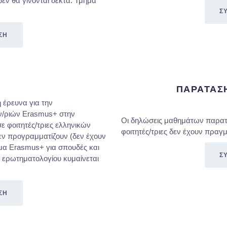
εν θα γίνονται δεκτά. Τμήμα
Σ
ΣΗ
ΠΑΡΑΤΑΣ
 έρευνα για την
ών/ριών Erasmus+ στην
Οι δηλώσεις μαθημάτων παρατεί
 φοιτητές/τριες ελληνικών
φοιτητές/τριες δεν έχουν πραγ
εν προγραμματίζουν (δεν έχουν
μα Erasmus+ για σπουδές και
Σ
 ερωτηματολογίου κυμαίνεται
ΣΗ