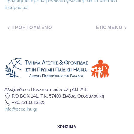
Πρόγραμμα-Έμφυλη-Ενδοοικογενειακή-Βία-Το-Χάπι-του-
Βιασμού.pdf
ΠΡΟΗΓΟΥΜΕΝΟ
ΕΠΟΜΕΝΟ
Αλεξάνδρεια Πανεπιστημιούπολη ΔΙ.ΠΑ.Ε
P.O BOX 141, T.K. 57400 Σίνδος, Θεσσαλονίκη
+30.2310.013522
info@ecec.ihu.gr
ΧΡΗΣΙΜΑ