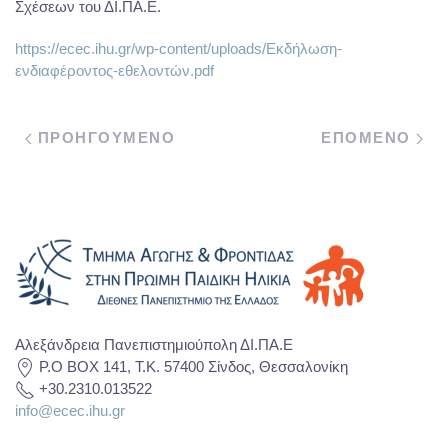
Σχέσεων του ΔΙ.ΠΑ.Ε.
https://ecec.ihu.gr/wp-content/uploads/Εκδήλωση-
ενδιαφέροντος-εθελοντών.pdf
ΠΡΟΗΓΟΥΜΕΝΟ
ΕΠΟΜΕΝΟ
Αλεξάνδρεια Πανεπιστημιούπολη ΔΙ.ΠΑ.Ε
P.O BOX 141, T.K. 57400 Σίνδος, Θεσσαλονίκη
+30.2310.013522
info@ecec.ihu.gr