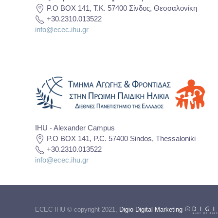
P.O BOX 141, T.K. 57400 Σίνδος, Θεσσαλονίκη
+30.2310.013522
info@ecec.ihu.gr
IHU - Alexander Campus
P.O BOX 141, P.C. 57400 Sindos, Thessaloniki
+30.2310.013522
info@ecec.ihu.gr
ECEC IHU © copyright 2021,
Digio Digital Marketing