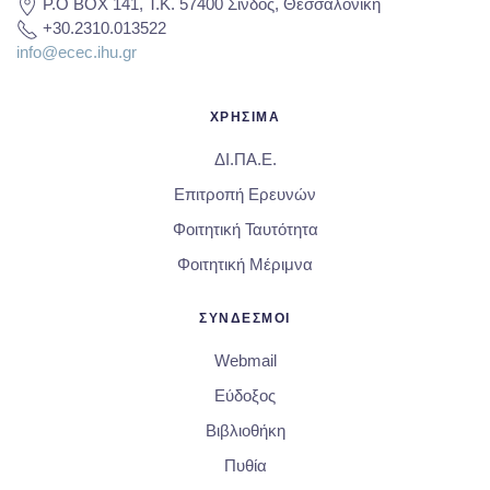
P.O BOX 141, T.K. 57400 Σίνδος, Θεσσαλονίκη
+30.2310.013522
info@ecec.ihu.gr
ΧΡΗΣΙΜΑ
ΔΙ.ΠΑ.Ε.
Επιτροπή Ερευνών
Φοιτητική Ταυτότητα
Φοιτητική Μέριμνα
ΣΥΝΔΕΣΜΟΙ
Webmail
Εύδοξος
Βιβλιοθήκη
Πυθία