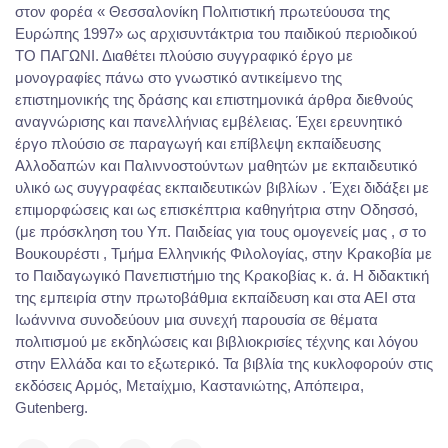
στον φορέα « Θεσσαλονίκη Πολιτιστική πρωτεύουσα της
Ευρώπης 1997» ως αρχισυντάκτρια του παιδικού περιοδικού
ΤΟ ΠΑΓΩΝΙ. Διαθέτει πλούσιο συγγραφικό έργο με
μονογραφίες πάνω στο γνωστικό αντικείμενο της
επιστημονικής της δράσης και επιστημονικά άρθρα διεθνούς
αναγνώρισης και πανελλήνιας εμβέλειας. Έχει ερευνητικό
έργο πλούσιο σε παραγωγή και επίβλεψη εκπαίδευσης
Αλλοδαπών και Παλιννοστούντων μαθητών με εκπαιδευτικό
υλικό ως συγγραφέας εκπαιδευτικών βιβλίων . Έχει διδάξει με
επιμορφώσεις και ως επισκέπτρια καθηγήτρια στην Οδησσό,
(με πρόσκληση του Υπ. Παιδείας για τους ομογενείς μας , σ το
Βουκουρέστι , Τμήμα Ελληνικής Φιλολογίας, στην Κρακοβία με
το Παιδαγωγικό Πανεπιστήμιο της Κρακοβίας κ. ά. Η διδακτική
της εμπειρία στην πρωτοβάθμια εκπαίδευση και στα ΑΕΙ στα
Ιωάννινα συνοδεύουν μια συνεχή παρουσία σε θέματα
πολιτισμού με εκδηλώσεις και βιβλιοκρισίες τέχνης και λόγου
στην Ελλάδα και το εξωτερικό. Τα βιβλία της κυκλοφορούν στις
εκδόσεις Αρμός, Mεταίχμιο, Καστανιώτης, Απόπειρα,
Gutenberg.