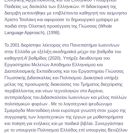
Παιδείας ως δασκάλα των Ελληνικών. Η διδακτορική της
διατριβή εκπονήθηκε με επιβλέποντα καθηγητή τον αείμνηστο
Χρίστο Τσολάκη και αφορούσε το δημιουργικό γράψιμο με
παιδιά στην Ολιστική προσέγγιση της Γλώσσας (Whole
Language Approach), (1998).
Το 2001 διορίστηκε λέκτορας στο Πανεπιστήμιο Ιωαννίνων
στην Ελλάδα με εξέλιξη ακαδημαϊκά μέχρι την βαθμίδα του
καθηγητή Α’ βαθμίδας (2020). Υπήρξε διευθύντρια του
Εργαστηρίου Μελετών Απόδημου Ελληνισμού και
Διαπολιτισμικής Εκπαίδευσης και του Εργαστηρίου Γλώσσας
Γλωσσικής Διδασκαλίας και Πολιτισμού. Διοικητικά υπήρξε
μέλος της προσωρινής διοικούσας του Τμήματος διαχείρισης
περιβάλλοντος και νέων τεχνολογιών στο Αγρίνιο,
αντιπρόεδρος του Διδασκαλείου Ιωαννίνων και μέλος πολλών
πολιτισμικών φορέων . Με το λογοτεχνικό ψευδώνυμο
Σμαράγδα Μανταδάκη είναι ευρύτερα γνωστή στον χώρο της
συγγραφής των λογοτεχνικών της έργων με μυθιστορήματα
και ποίηση για ενήλικες και με παιδικά βιβλία. Συνεργάστηκε
με το υπουργείο Πολιτισμού Ελλάδος επί υπουργίας Βενιζέλου