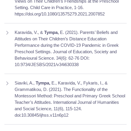
Views on Their Children’s Friendships at the Preschool
Setting. Child Care in Practice, 1-16.
https://doi.org/10.1080/13575279.2021.2007852
Karavida, V., &
Tympa,
E. (2021). Parents’ Beliefs and
Attitudes on Their Children’s Distance Education
Performance during the COVID-19 Pandemic in Greek
Preschool Settings. Journal of Education, Society and
Behavioural Science. 34(6): 62-76 DOI:
10.9734/JESBS/2021/v34i630338
Siaviki, A.,
Tympa,
E., Karavida, V., Fykaris, I., &
Grammatikou, D. (2021). The Functionality of the
Montessori Method: Preschool and Primary Greek School
Teacher’s Attitudes. International Journal of Humanities
and Social Science, 11(6), 115-124.
doi:10.30845/ijhss.v11n6p12