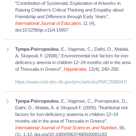
“Contribution of Systematic Exploration of Artworks in
Raising Children’s Critical Thinking and Empathy about
Friendship and Difference through Early Years”.
International Journal of Education
, 11 (4),
doi:10.5296/ije.v11i4.15857
Tympa-Psirropoulou
, E., Vagenas, C., Dafni, O., Matala,
A. Skopouli, F. (2008).” Environmental risk factors for iron
deficiency anemia in children 12–24 months old in the area
of Thessalia in Greece”,
Hippokratia,
12(4), 240–250
https://www.ncbi.nlm.nih.gov/pmc/articles/PMC2580047/
Tympa-Psirropoulou
, E., Vagenas, C., Psirropoulos, D.,
Dafni, O., Matala, A. & Skopouli F. (2005). “Nutritional risk
factors for iron-deficiency anaemia in children 12–24
months old in the area of Thessalia in Greece”.
International Journal of Food Sciences and Nutrition
, 56,
(1), 1-12,
doi.org/10.1080/09637480500081183