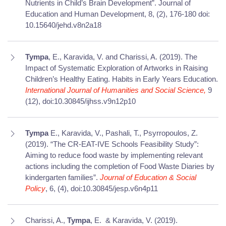
Nutrients in Child’s Brain Development”. Journal of
Education and Human Development, 8, (2), 176-180
doi:
10.15640/jehd.v8n2a18
Tympa
, E., Karavida, V. and Charissi, A. (2019). The
Impact of Systematic Exploration of Artworks in Raising
Children’s Healthy Eating. Habits in Early Years Education.
International Journal of Humanities and Social Science,
9
(12),
doi:10.30845/ijhss.v9n12p10
Tympa
E., Karavida, V., Pashali, T., Psyrropoulos, Z.
(2019). “The CR-EAT-IVE Schools Feasibility Study”:
Aiming to reduce food waste by implementing relevant
actions including the completion of Food Waste Diaries by
kindergarten families”.
Journal of Education & Social
Policy
, 6, (4),
doi:10.30845/jesp.v6n4p11
Charissi, A.,
Tympa
, E.
& Karavida, V. (2019).