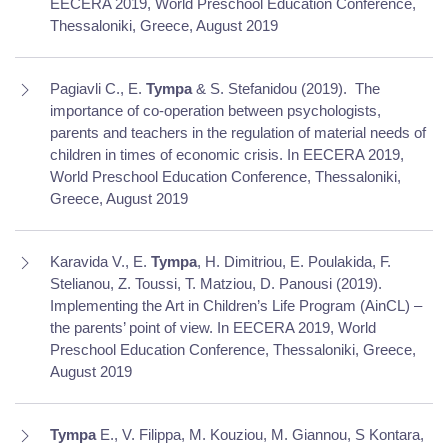
EECERA 2019, World Preschool Education Conference,
Thessaloniki, Greece, August 2019
Pagiavli C., E.
Tympa
& S. Stefanidou (2019).
The
importance of co-operation between psychologists,
parents and teachers in the regulation of material needs of
children in times of economic crisis. In EECERA 2019,
World Preschool Education Conference, Thessaloniki,
Greece, August 2019
Karavida V., E.
Tympa
, H. Dimitriou, E. Poulakida, F.
Stelianou, Z. Toussi, T. Matziou, D. Panousi (2019).
Implementing the Art in Children’s Life Program (AinCL) –
the parents’ point of view. In EECERA 2019, World
Preschool Education Conference, Thessaloniki, Greece,
August 2019
Tympa
E., V. Filippa, M. Kouziou, M. Giannou, S Kontara,