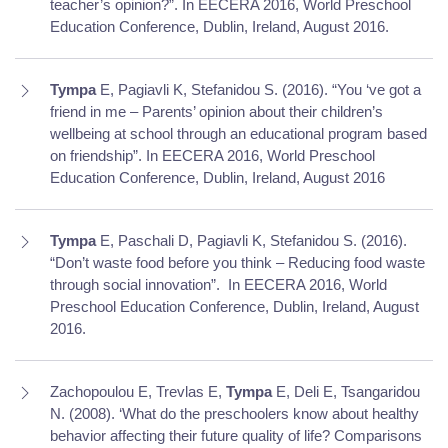
teacher’s opinion?”. In EECERA 2016, World Preschool
Education Conference, Dublin, Ireland, August 2016.
Tympa
E, Pagiavli K, Stefanidou S. (2016). “You ‘ve got a
friend in me – Parents’ opinion about their children’s
wellbeing at school through an educational program based
on friendship”. In EECERA 2016, World Preschool
Education Conference, Dublin, Ireland, August 2016
Tympa
E, Paschali D, Pagiavli K, Stefanidou S. (2016).
“Don’t waste food before you think – Reducing food waste
through social innovation”.
In EECERA 2016, World
Preschool Education Conference, Dublin, Ireland, August
2016.
Zachopoulou E, Trevlas E,
Tympa
E, Deli E, Tsangaridou
N. (2008). ‘What do the preschoolers know about healthy
behavior affecting their future quality of life? Comparisons