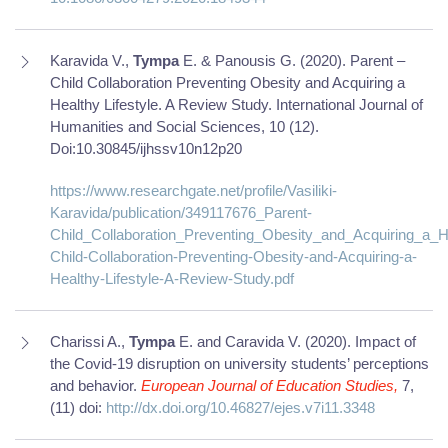
Karavida V.,
Tympa
E. & Panousis G. (2020). Parent –
Child Collaboration Preventing Obesity and Acquiring a
Healthy Lifestyle. A Review Study. International Journal of
Humanities and Social Sciences, 10 (12).
Doi:10.30845/ijhssv10n12p20
https://www.researchgate.net/profile/Vasiliki-
Karavida/publication/349117676_Parent-
Child_Collaboration_Preventing_Obesity_and_Acquiring_a_H
Child-Collaboration-Preventing-Obesity-and-Acquiring-a-
Healthy-Lifestyle-A-Review-Study.pdf
Charissi A.,
Tympa
E. and Caravida V. (2020). Impact of
the Covid-19 disruption on university students’ perceptions
and behavior.
European Journal of Education Studies,
7,
(11) doi:
http://dx.doi.org/10.46827/ejes.v7i11.3348