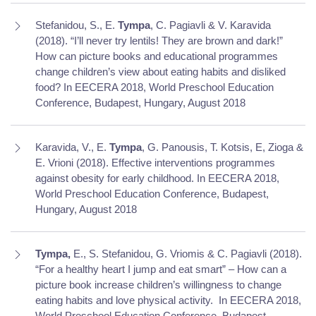
Stefanidou, S., E.
Tympa
, C. Pagiavli & V. Karavida
(2018). “I’ll never try lentils! They are brown and dark!”
How can picture books and educational programmes
change children’s view about eating habits and disliked
food? In EECERA 2018, World Preschool Education
Conference, Budapest, Hungary, August 2018
Karavida, V., E.
Tympa
, G. Panousis, T. Kotsis, E, Zioga &
E. Vrioni (2018). Effective interventions programmes
against obesity for early childhood. In EECERA 2018,
World Preschool Education Conference, Budapest,
Hungary, August 2018
Tympa,
E., S. Stefanidou, G. Vriomis & C. Pagiavli (2018).
“For a healthy heart I jump and eat smart” – How can a
picture book increase children’s willingness to change
eating habits and love physical activity.
In EECERA 2018,
World Preschool Education Conference, Budapest,