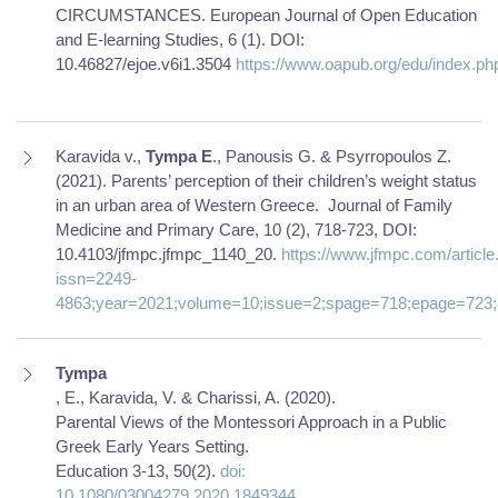
CIRCUMSTANCES. European Journal of Open Education
and E-learning Studies, 6 (1). DOI:
10.46827/ejoe.v6i1.3504
https://www.oapub.org/edu/index.php
Karavida v.,
Tympa E
., Panousis G. & Psyrropoulos Z.
(2021). Parents’ perception of their children’s weight status
in an urban area of Western Greece.
Journal of Family
Medicine and Primary Care, 10 (2), 718-723, DOI:
10.4103/jfmpc.jfmpc_1140_20.
https://www.jfmpc.com/article
issn=2249-
4863;year=2021;volume=10;issue=2;spage=718;epage=723;
Tympa
, E., Karavida, V. & Charissi, A. (2020).
Parental Views of the Montessori Approach in a Public
Greek Early Years Setting.
Education 3-13, 50(2).
doi:
10.1080/03004279.2020.1849344