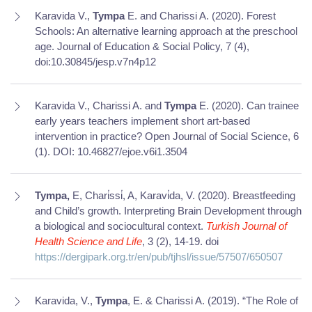
Karavida V.,
Tympa
E. and Charissi A. (2020). Forest
Schools: An alternative learning approach at the preschool
age. Journal of Education & Social Policy, 7 (4),
doi:10.30845/jesp.v7n4p12
Karavida V., Charissi A. and
Tympa
E. (2020). Can trainee
early years teachers implement short art-based
intervention in practice? Open Journal of Social Science, 6
(1).
DOI: 10.46827/ejoe.v6i1.3504
Tympa,
E, Chari̇ssi̇, A, Karavi̇da, V. (2020). Breastfeeding
and Child’s growth. Interpreting Brain Development through
a biological and sociocultural context.
Turkish Journal of
Health Science and Life
, 3 (2), 14-19. doi
https://dergipark.org.tr/en/pub/tjhsl/issue/57507/650507
Karavida, V.,
Tympa
, E. & Charissi A. (2019). “The Role of