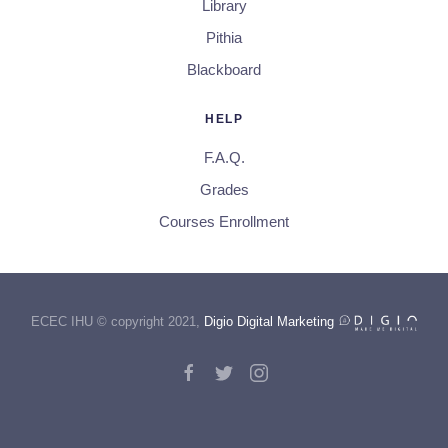
Library
Pithia
Blackboard
HELP
F.A.Q.
Grades
Courses Enrollment
ECEC IHU © copyright 2021,
Digio Digital Marketing