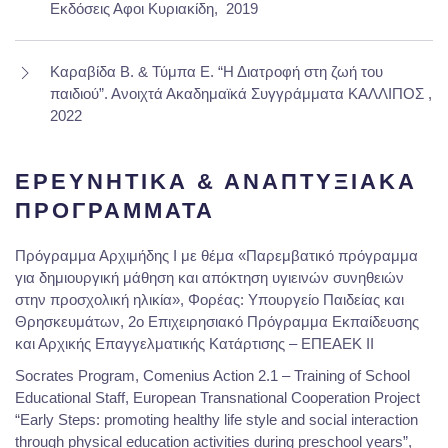
Εκδόσεις Αφοι Κυριακίδη,
2019
Καραβίδα Β. & Τύμπα Ε. “Η Διατροφή στη ζωή του
παιδιού”. Ανοιχτά Ακαδημαϊκά Συγγράμματα ΚΑΛΛΙΠΟΣ ,
2022
ΕΡΕΥΝΗΤΙΚΑ & ΑΝΑΠΤΥΞΙΑΚΑ
ΠΡΟΓΡΑΜΜΑΤΑ
Πρόγραμμα Αρχιμήδης Ι με θέμα «Παρεμβατικό πρόγραμμα
για δημιουργική μάθηση και απόκτηση υγιεινών συνηθειών
στην προσχολική ηλικία», Φορέας: Υπουργείο Παιδείας και
Θρησκευμάτων, 2ο Επιχειρησιακό Πρόγραμμα Εκπαίδευσης
και Αρχικής Επαγγελματικής Κατάρτισης – ΕΠΕΑΕΚ ΙΙ
Socrates Program, Comenius Action 2.1 – Training of School
Educational Staff, European Transnational Cooperation Project
“Early Steps: promoting healthy life style and social interaction
through physical education activities during preschool years”,