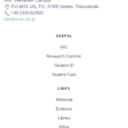
IHU - Alexander Campus
P.O BOX 141, P.C. 57400 Sindos, Thessaloniki
+30.2310.013522
info@ecec.ihu.gr
USEFUL
IHU
Research Commit.
Student ID
Student Care
LINKS
Webmail
Eudoxus
Library
Pithia