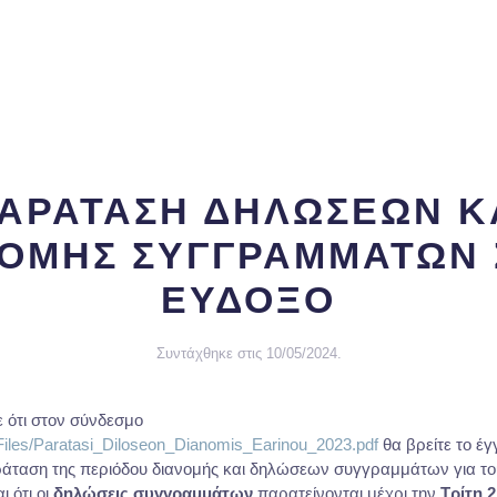
ΑΡΑΤΑΣΗ ΔΗΛΩΣΕΩΝ Κ
ΝΟΜΗΣ ΣΥΓΓΡΑΜΜΑΤΩΝ 
ΕΥΔΟΞΟ
Συντάχθηκε στις
10/05/2024
.
 ότι στον σύνδεσμο
/Files/Paratasi_Diloseon_Dianomis_Earinou_2023.pdf
θα βρείτε το έ
ράταση της περιόδου διανομής και δηλώσεων συγγραμμάτων για τους
ι ότι οι
δηλώσεις συγγραμμάτων
παρατείνονται μέχρι την
Τρίτη 