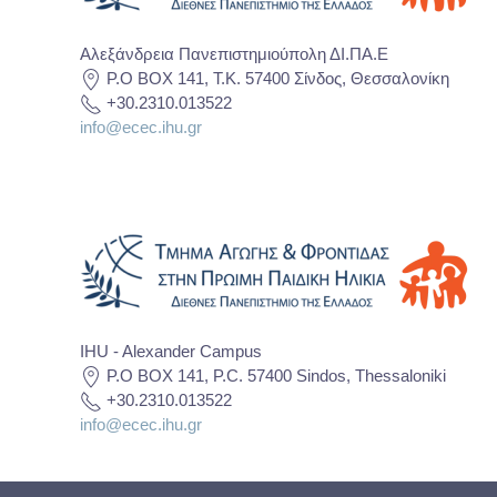
Αλεξάνδρεια Πανεπιστημιούπολη ΔΙ.ΠΑ.Ε
P.O BOX 141, T.K. 57400 Σίνδος, Θεσσαλονίκη
+30.2310.013522
info@ecec.ihu.gr
IHU - Alexander Campus
P.O BOX 141, P.C. 57400 Sindos, Thessaloniki
+30.2310.013522
info@ecec.ihu.gr