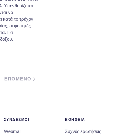
4
. Υπενθυμίζεται
νται να
 κατά το τρέχον
ας, οι φοιτητές
α. Για
δόξου.
ΕΠΟΜΕΝΟ
ΣΥΝΔΕΣΜΟΙ
ΒΟΗΘΕΙΑ
Webmail
Συχνές ερωτήσεις