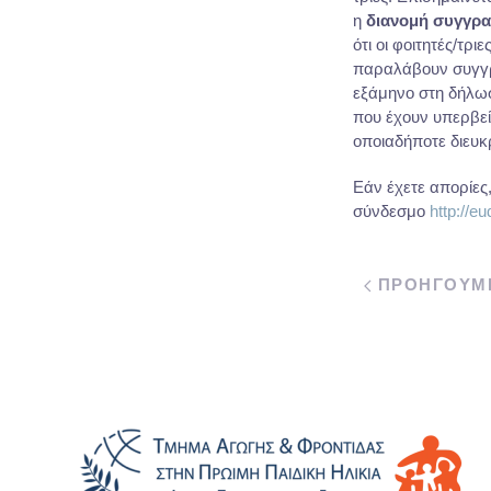
η
διανομή συγγρ
ότι οι φοιτητές/τρ
παραλάβουν συγγρά
εξάμηνο στη δήλωσ
που έχουν υπερβεί
οποιαδήποτε διευκ
Εάν έχετε απορίες
σύνδεσμο
http://e
ΠΡΟΗΓΟΥΜ