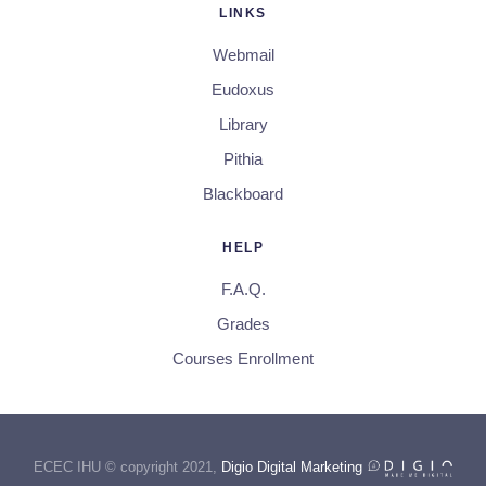
LINKS
Webmail
Eudoxus
Library
Pithia
Blackboard
HELP
F.A.Q.
Grades
Courses Enrollment
ECEC IHU © copyright 2021,
Digio Digital Marketing