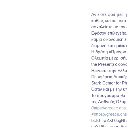
Αν είστε φοιτητές 
καθώς και σε μεταπ
ασχολείστε με το
Εφόσον επιλεγείτε
καμία οικονομική 
διαμονή και ημιδια
Η δράση «Πρόγραμμ
Ολυμπία μέχρι σήμ
the Present) διορ
Harvard στην Ελλά
Περιφέρεια Δυτική
Stark Center for P
Όστιν και με την 
Το πρόγραμμα θα π
της Διεθνούς Ολυ
(
https://greece.ch
<
https://greece.ch
bclid=IwZXh0bg
vnYL8hs_aem_Aem