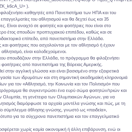
ZK_k6cA_U> ).
φιλοξενήσει καθηγητές από Πανεπιστήμια των ΗΠΑ και του
επαγγελματίες του αθλητισμού και θα δεχτεί έως και 35
ς. Είναι ανοιχτό σε φοιτητές και φοιτήτριες που είναι στο
τερο έτος σπουδών προπτυχιακού επιπέδου, καθώς και σε
διδακτορικό επίπεδο, από πανεπιστήμια στην Ελλάδα.
 και φοιτήτριες που ασχολούνται με τον αθλητισμό ή έχουν
 αθλητισμό, είναι καλοδεχούμενοι.
που σπουδάζουν στην Ελλάδα, το πρόγραμμα θα φιλοξενήσει
ι φοιτήτριες από πανεπιστήμια της Βόρειας Αμερικής.
ί στην αγγλική γλώσσα και είναι βασισμένο στην εξαιρετικά
γασία των ιδρυμάτων και στη σημαντική ακαδημαϊκή κληρονομιά
ων για τον «Αθλητισμό, την Κοινωνία και τον Πολιτισμό» που
πρόγραμμα θα συγκεντρώσει ένα ευρύ σώμα φοιτητών/τριών και
ν Ολυμπία, τη γενέτειρα των Ολυμπιακών Αγώνων, για να
λητισμός διαμόρφωσε τα αρχαία μοντέλα γνώσης και πώς, με τη
αίο σύμπλεγμα άθλησης-γνώσης, γνωστό ως «παιδεία»,
ότυπο για τα σύγχρονα πανεπιστήμια και τον επαγγελματικό
φέρεται χωρίς καμία οικονομική ή άλλη επιβάρυνση, ενώ οι