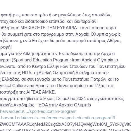
ή φοιτήτριες που στο τρίτο ή σε μεγαλύτερο έτος σπουδών,
τυχιακό και διδακτορικό επίπεδο, και ιδιαίτερα αν
ν αθλητισμό ΜΗ ΧΑΣΕΤΕ ΤΗΝ ΕΥΚΑΙΡΙΑ- κάντε αίτηση τώρα.
, θα συμμετέχετε στο πρόγραμμα στην Αρχαία Ολυμπία χωρίς
επιβάρυνση, ενώ θα έχετε δωρεάν μεταφορά από/προς Αθήνα,
τροφή!
α για τον Αθλητισμό και την Εκπαίδευση: από την Αρχαία
ερα» (Sport and Education Program: from Ancient Olympia to
γανώνεται από το Κέντρο Ελληνικών Σπουδών του Πανεπιστημίου
δα και στις ΗΠΑ, τη Διεθνή Ολυμπιακή Ακαδημία και την
ς Ελλάδας, σε συνεργασία με το Πανεπιστήμιο Πατρών και το
hysical Culture and Sports του Πανεπιστημίου του Τέξας στο
υποστήριξη της ΑΙΓΕΑΣ ΑΜΚΕ.
ραγματοποιηθεί από 9 έως 12 Ιουλίου 2024 στις εγκαταστάσεις
μπιακής Ακαδημίας – ΔΟΑ στην Αρχαία Ολυμπία
s.harvard.edu/…/sport-education-program
s.harvard.edu/events-conferences/sport-education-program?f
NhZW0CMTAAAR1qMedJ2Cugt2xAJO7yNJQvMgWz40M_5Yci-JgVlt8
NTY_ienIVTA37zptVno8_d85COtf2L7eQ4oSjFO-7q1l5_QTmqJ72s