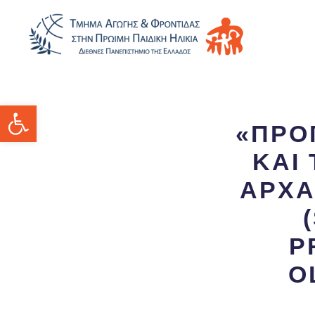
Ανοίξτε τη γραμμή εργαλείων
«ΠΡΟ
ΚΑΙ
ΑΡΧΑ
P
O