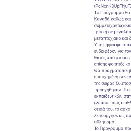
tPcNcnK3UpFhjuF
Tο Πρόγραμμα θα 
Καναδά καθώς και 
συμμετέχοντες/ουσε
τρίτο ή σε μεγαλύ
μεταπτυχιακό και 
Υποψήφιοι φοιτητές
ενδιαφέρον για τον
Εκτός από άτομα 
επίσης φοιτητές κα
Θα πραγματοποιηθε
επιτυχημένη συνερ
της σειράς Συμποσί
προηγήθηκαν. Το 
εκπαιδευτικών στη
εξετάσει πώς ο αθ
σειρά του, το αρχ
λειτούργησε ως πρ
αθλητισμό.
Το Πρόγραμμα προσ