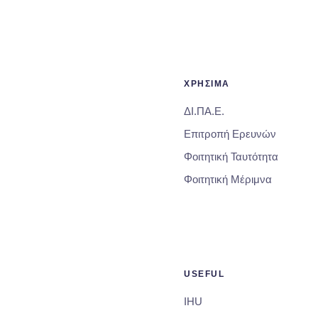
ΧΡΗΣΙΜΑ
ΔΙ.ΠΑ.Ε.
Επιτροπή Ερευνών
Φοιτητική Ταυτότητα
Φοιτητική Μέριμνα
USEFUL
IHU