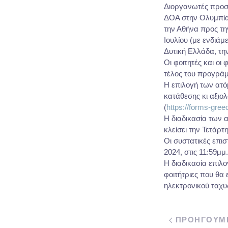
Διοργανωτές προσφ
ΔΟΑ στην Ολυμπία
την Αθήνα προς τη
Ιουλίου (με ενδιά
Δυτική Ελλάδα, τη
Οι φοιτητές και οι
τέλος του προγρά
Η επιλογή των ατό
κατάθεσης κι αξιο
(
https://forms-gre
Η διαδικασία των α
κλείσει την Τετάρτ
Οι συστατικές επισ
2024, στις 11:59μμ.
Η διαδικασία επιλο
φοιτήτριες που θα
ηλεκτρονικού ταχυ
ΠΡΟΗΓΟΥΜ