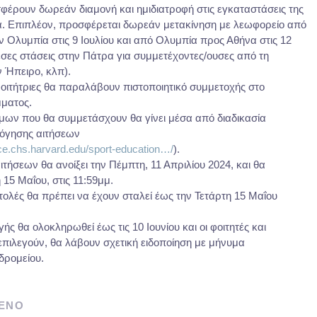
έρουν δωρεάν διαμονή και ημιδιατροφή στις εγκαταστάσεις της
. Επιπλέον, προσφέρεται δωρεάν μετακίνηση με λεωφορείο από
ν Ολυμπία στις 9 Ιουλίου και από Ολυμπία προς Αθήνα στις 12
μεσες στάσεις στην Πάτρα για συμμετέχοντες/ουσες από τη
ν Ήπειρο, κλπ).
 φοιτήτριες θα παραλάβουν πιστοποιητικό συμμετοχής στο
μματος.
μων που θα συμμετάσχουν θα γίνει μέσα από διαδικασία
λόγησης αιτήσεων
ece.chs.harvard.edu/sport-education…/
).
ιτήσεων θα ανοίξει την Πέμπτη, 11 Απριλίου 2024, και θα
η 15 Μαΐου, στις 11:59μμ.
τολές θα πρέπει να έχουν σταλεί έως την Τετάρτη 15 Μαΐου
γής θα ολοκληρωθεί έως τις 10 Ιουνίου και οι φοιτητές και
 επιλεγούν, θα λάβουν σχετική ειδοποίηση με μήνυμα
δρομείου.
ΕΝΟ