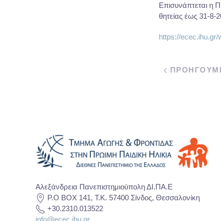
Επισυνάπτεται η Π
θητείας έως 31-8-2
https://ecec.ihu.gr
ΠΡΟΗΓΟΥΜ
Αλεξάνδρεια Πανεπιστημιούπολη ΔΙ.ΠΑ.Ε
P.O BOX 141, T.K. 57400 Σίνδος, Θεσσαλονίκη
+30.2310.013522
info@ecec.ihu.gr