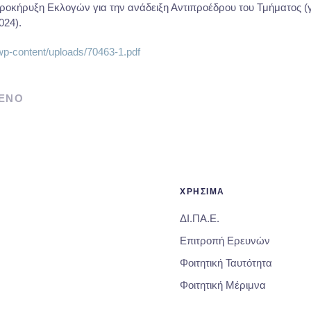
ροκήρυξη Εκλογών για την ανάδειξη Αντιπροέδρου του Τμήματος (γ
024).
/wp-content/uploads/70463-1.pdf
ΕΝΟ
ΧΡΗΣΙΜΑ
ΔΙ.ΠΑ.Ε.
Επιτροπή Ερευνών
Φοιτητική Ταυτότητα
Φοιτητική Μέριμνα