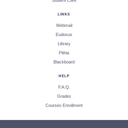
Student Care
LINKS
Webmail
Eudoxus
Library
Pithia
Blackboard
HELP
F.A.Q.
Grades
Courses Enrollment