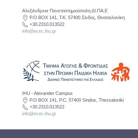
Αλεξάνδρεια Πανεπιστημιούπολη ΔΙ.ΠΑ.Ε
P.O BOX 141, T.K. 57400 Σίνδος, Θεσσαλονίκη
+30.2310.013522
info@ecec.ihu.gr
IHU - Alexander Campus
P.O BOX 141, P.C. 57400 Sindos, Thessaloniki
+30.2310.013522
info@ecec.ihu.gr