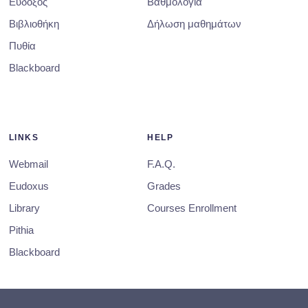
Εύδοξος
Βαθμολογία
Βιβλιοθήκη
Δήλωση μαθημάτων
Πυθία
Blackboard
LINKS
HELP
Webmail
F.A.Q.
Eudoxus
Grades
Library
Courses Enrollment
Pithia
Blackboard