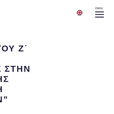
ΟΥ Ζ΄
Σ ΣΤΗΝ
ΗΣ
Η
Ν”