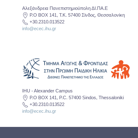
Αλεξάνδρεια Πανεπιστημιούπολη ΔΙ.ΠΑ.Ε
P.O BOX 141, T.K. 57400 Σίνδος, Θεσσαλονίκη
+30.2310.013522
info@ecec.ihu.gr
IHU - Alexander Campus
P.O BOX 141, P.C. 57400 Sindos, Thessaloniki
+30.2310.013522
info@ecec.ihu.gr