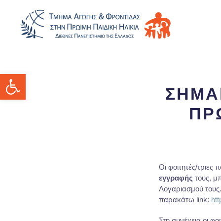
Ανοίξτε τη γραμμή εργαλείων
ΣΗΜΑ
ΠΡ
Οι φοιτητές/τριες
εγγραφής
τους, μ
Λογαριασμού τους. 
παρακάτω link:
htt
Στη συνέχεια οι φ