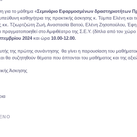
η για το μάθημα «
Σεμινάριο Εφαρμοσμένων δραστηριοτήτων Πρ
 υπεύθυνη καθηγήτρια της πρακτικής άσκησης κ. Τύμπα Ελένη και τι
ς κκ. Τζιωρτζιώτη Ζωή, Αναστασία Βατού, Ελένη Ζησοπούλου, Έφη
πραγματοποιηθεί στο Αμφιθέατρο της Σ.Ε.Υ. (δίπλα από τον χώρο 
πτεμβρίου 2024
και ώρα
10.00-12.00.
αυτής της πρώτης συνάντησης θα γίνει η παρουσίαση του μαθήματο
αι θα συζητηθούν θέματα που άπτονται του μαθήματος και της αξιο
ικής Άσκησης
ρια
ΕΝΟ