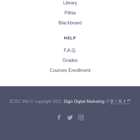
Library
Pithia
Blackboard
HELP
F.A.Q.
Grades
Courses Enrollment
ECEC IHU © copyright 2021,
Digio Digital Marketing