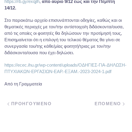
https://rb.gy/exqjlh
,
από αύριο 9/12 έως και την Πέμπτη
14/12.
Στο παρακάτω αρχείο επισυνάπτονται οδηγίες, καθώς και οι
θεματικές περιοχές με τον/την αντίστοιχο/η διδάσκοντα/ουσα,
από τις οποίες οι φοιτητές θα δηλώσουν την προτίμησή τους,
Επισημαίνεται ότι η επιλογή του τελικού θέματος θα γίνει σε
συνεργασία του/της κάθε/μίας φοιτητή/τριας με τον/την
διδάσκοντα/ουσα που έχει δηλώσει.
https://ecec.ihu.gr/wp-content/uploads/ΟΔΗΓΙΕΣ-ΓΙΑ-ΔΗΛΩΣΗ-
ΠΤΥΧΙΑΚΩΝ-ΕΡΓΑΣΙΩΝ-ΕΑΡ.-ΕΞΑΜ.-2023-2024-1.pdf
Από τη Γραμματεία
ΠΡΟΗΓΟΥΜΕΝΟ
ΕΠΟΜΕΝΟ