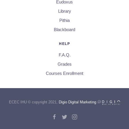
Eudoxus
Library
Pithia
Blackboard
HELP
F.A.Q.
Grades
Courses Enrollment
ECEC IHU © copyright 2021,
Digio Digital Marketing