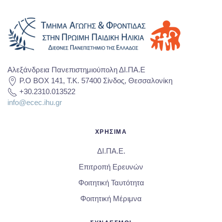
Αλεξάνδρεια Πανεπιστημιούπολη ΔΙ.ΠΑ.Ε
P.O BOX 141, T.K. 57400 Σίνδος, Θεσσαλονίκη
+30.2310.013522
info@ecec.ihu.gr
ΧΡΗΣΙΜΑ
ΔΙ.ΠΑ.Ε.
Επιτροπή Ερευνών
Φοιτητική Ταυτότητα
Φοιτητική Μέριμνα