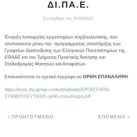
ΔΙ.ΠΑ.Ε.
Συντάχθηκε στις
31/03/2023
.
Έναρξη λειτουργίας εργαστηρίων συμβουλευτικής, που
υλοποιούνται μέσω του προγράμματος υποστήριξης των
Γραφείων Διασύνδεσης των Ελληνικών Πανεπιστημίων της
ΕΘΑΑΕ και του Τμήματος Πρακτικής Άσκησης και
Σταδιοδρομίας Φοιτητών και Αποφοίτων.
Επισυνάπτεται το σχετικό έγγραφο σε
ΟΡΘΗ ΕΠΑΝΑΛΗΨΗ
https://ecec.ihu.gr/wp-content/uploads/ΕΡΓΑΣΤΗΡΙΑ-
ΣΥΜΒΟΥΛΕΥΤΙΚΗΣ-ορθή-επανάληψη.pdf
ΠΡΟΗΓΟΥΜΕΝΟ
ΕΠΟΜΕΝΟ