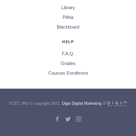
Library
Pithia
Blackboard
HELP
F.A.Q.
Grades
Courses Enrollment
ECEC IHU © copyright 2021,
Digio Digital Marketing