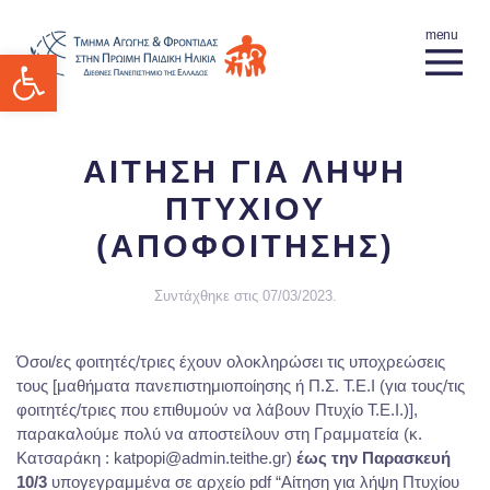
Ανοίξτε τη γραμμή εργαλείων
ΑΙΤΗΣΗ ΓΙΑ ΛΗΨΗ
ΠΤΥΧΙΟΥ
(ΑΠΟΦΟΙΤΗΣΗΣ)
Συντάχθηκε στις
07/03/2023
.
Όσοι/ες φοιτητές/τριες έχουν ολοκληρώσει τις υποχρεώσεις
τους [μαθήματα πανεπιστημιοποίησης ή Π.Σ. Τ.Ε.Ι (για τους/τις
φοιτητές/τριες που επιθυμούν να λάβουν Πτυχίο Τ.Ε.Ι.)],
παρακαλούμε πολύ να αποστείλουν στη Γραμματεία (κ.
Κατσαράκη : katpopi@admin.teithe.gr)
έως την Παρασκευή
10/3
υπογεγραμμένα σε αρχείο pdf “Αίτηση για λήψη Πτυχίου