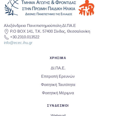
Αλεξάνδρεια Πανεπιστημιούπολη ΔΙ.ΠΑ.Ε
P.O BOX 141, T.K. 57400 Σίνδος, Θεσσαλονίκη
+30.2310.013522
info@ecec.ihu.gr
ΧΡΗΣΙΜΑ
ΔΙ.ΠΑ.Ε.
Επιτροπή Ερευνών
Φοιτητική Ταυτότητα
Φοιτητική Μέριμνα
ΣΥΝΔΕΣΜΟΙ
Webmail