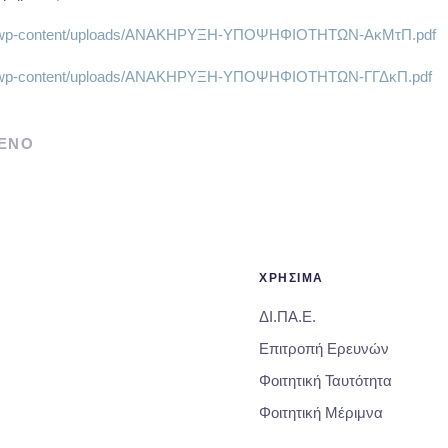
.gr/wp-content/uploads/ΑΝΑΚΗΡΥΞΗ-ΥΠΟΨΗΦΙΟΤΗΤΩΝ-ΑκΜτΠ.pdf
.gr/wp-content/uploads/ΑΝΑΚΗΡΥΞΗ-ΥΠΟΨΗΦΙΟΤΗΤΩΝ-ΓΓΔκΠ.pdf
ΕΝΟ
ΧΡΗΣΙΜΑ
ΔΙ.ΠΑ.Ε.
Επιτροπή Ερευνών
Φοιτητική Ταυτότητα
Φοιτητική Μέριμνα