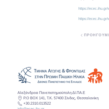
https://ecec.ihu
https://ecec.ihu
ΠΡΟΗΓΟΥΜ
Αλεξάνδρεια Πανεπιστημιούπολη ΔΙ.ΠΑ.Ε
P.O BOX 141, T.K. 57400 Σίνδος, Θεσσαλονίκη
+30.2310.013522
info@ecec.ihu.gr